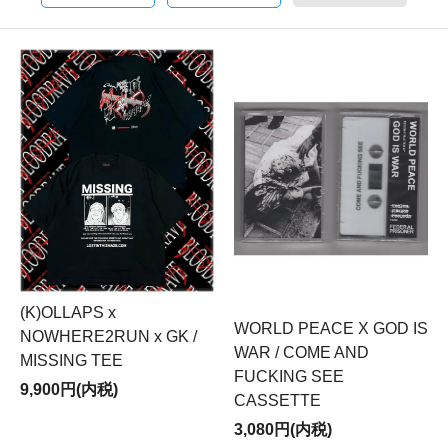
(K)OLLAPS x
WORLD PEACE X GOD IS
NOWHERE2RUN x GK /
WAR / COME AND
MISSING TEE
FUCKING SEE
9,900円(内税)
CASSETTE
3,080円(内税)