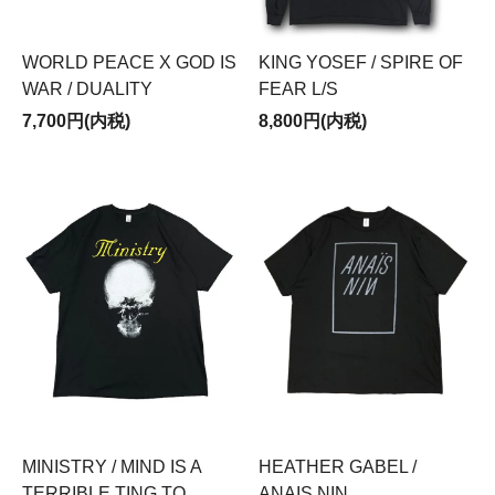
WORLD PEACE X GOD IS
KING YOSEF / SPIRE OF
WAR / DUALITY
FEAR L/S
7,700円(内税)
8,800円(内税)
MINISTRY / MIND IS A
HEATHER GABEL /
TERRIBLE TING TO
ANAIS NIN