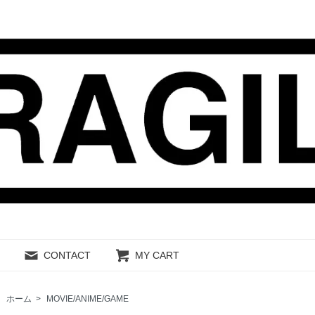
CONTACT
MY CART
ホーム
>
MOVIE/ANIME/GAME