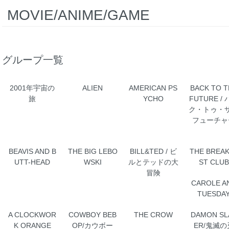
MOVIE/ANIME/GAME
グループ一覧
2001年宇宙の
ALIEN
AMERICAN PS
BACK TO T
旅
YCHO
FUTURE /
ク・トゥ・
フューチャ
BEAVIS AND B
THE BIG LEBO
BILL&TED / ビ
THE BREA
UTT-HEAD
WSKI
ルとテッドの大
ST CLUB
冒険
CAROLE A
TUESDA
A CLOCKWOR
COWBOY BEB
THE CROW
DAMON SL
K ORANGE
OP/カウボー
ER/鬼滅の