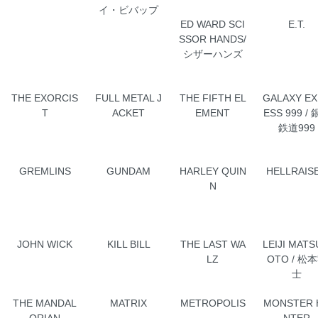
イ・ビバップ
ED WARD SCI
E.T.
SSOR HANDS/
シザーハンズ
THE EXORCIS
FULL METAL J
THE FIFTH EL
GALAXY E
T
ACKET
EMENT
ESS 999 /
鉄道999
GREMLINS
GUNDAM
HARLEY QUIN
HELLRAIS
N
JOHN WICK
KILL BILL
THE LAST WA
LEIJI MAT
LZ
OTO / 松
士
THE MANDAL
MATRIX
METROPOLIS
MONSTER 
ORIAN
NTER