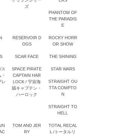
ズ
PHANTOM OF
THE PARADIS
E
N
RESERVOIR D
ROCKY HORR
OGS
OR SHOW
S
SCAR FACE
THE SHINING
M/ス
SPACE PIRATE
STAR WARS
ム・
CAPTAIN HAR
STRAIGHT OU
プレ
LOCK / 宇宙海
TTA COMPTO
賊キャプテン・
N
ハーロック
STRAIGHT TO
HELL
IN
TOM AND JER
TOTAL RECAL
AC
RY
L /トータルリ