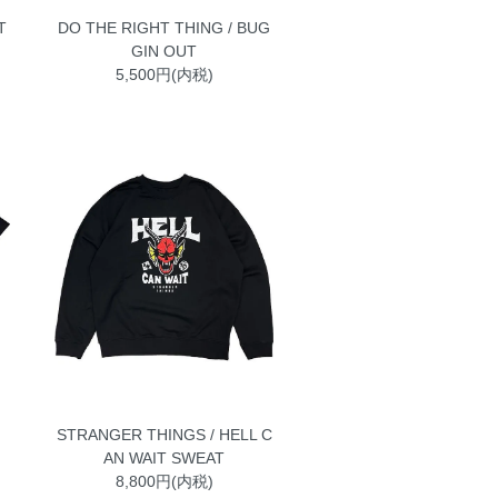
T
DO THE RIGHT THING / BUG
GIN OUT
5,500円(内税)
STRANGER THINGS / HELL C
AN WAIT SWEAT
8,800円(内税)