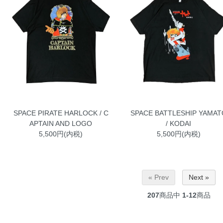
SPACE PIRATE HARLOCK / C
SPACE BATTLESHIP YAMAT
APTAIN AND LOGO
/ KODAI
5,500円(内税)
5,500円(内税)
« Prev
Next »
207
商品中
1-12
商品