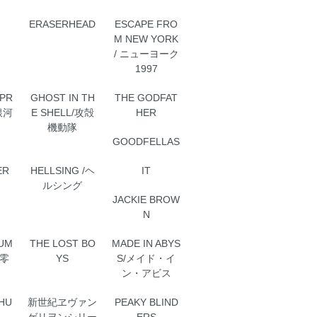
ERASERHEAD
ESCAPE FRO
M NEW YORK
/ ニューヨーク
1997
XPR
GHOST IN TH
THE GODFAT
 銀河
E SHELL/攻殻
HER
機動隊
GOODFELLAS
ER
HELLSING /ヘ
IT
ルシング
JACKIE BROW
N
SUM
THE LOST BO
MADE IN ABYS
本零
YS
S/メイド・イ
ン・アビス
HU
新世紀ヱヴァン
PEAKY BLIND
ゲリヲンシリー
ERS