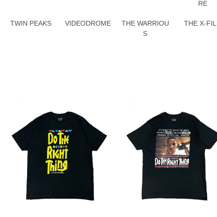
RE
TWIN PEAKS
VIDEODROME
THE WARRIOU
THE X-FI
S