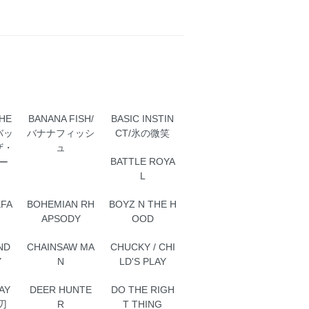
HE
BANANA FISH/
BASIC INSTIN
 バッ
バナナフィッシ
CT/氷の微笑
ザ・
ュ
BATTLE ROYA
ー
L
KFA
BOHEMIAN RH
BOYZ N THE H
APSODY
OOD
ND
CHAINSAW MA
CHUCKY / CHI
Y
N
LD'S PLAY
AY
DEER HUNTE
DO THE RIGH
刃
R
T THING