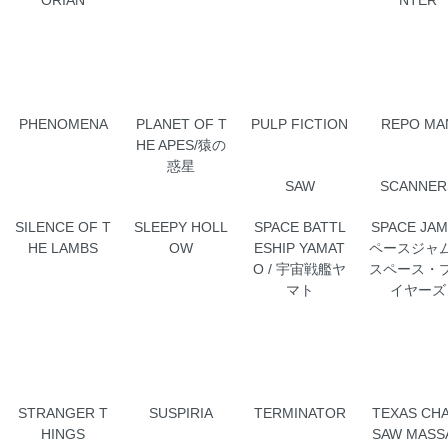
PHENOMENA
PLANET OF T
PULP FICTION
REPO MA
HE APES/猿の
惑星
SAW
SCANNER
SILENCE OF T
SLEEPY HOLL
SPACE BATTL
SPACE JA
HE LAMBS
OW
ESHIP YAMAT
ペースジャ
O / 宇宙戦艦ヤ
スペース・
マト
イヤーズ
STRANGER T
SUSPIRIA
TERMINATOR
TEXAS CHA
HINGS
SAW MASS