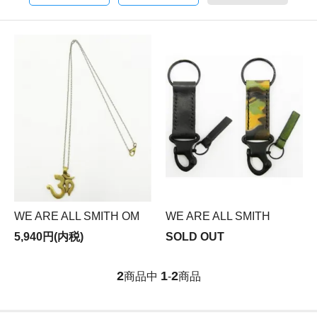
WE ARE ALL SMITH OM
WE ARE ALL SMITH
5,940円(内税)
SOLD OUT
2
1
2
商品中
-
商品