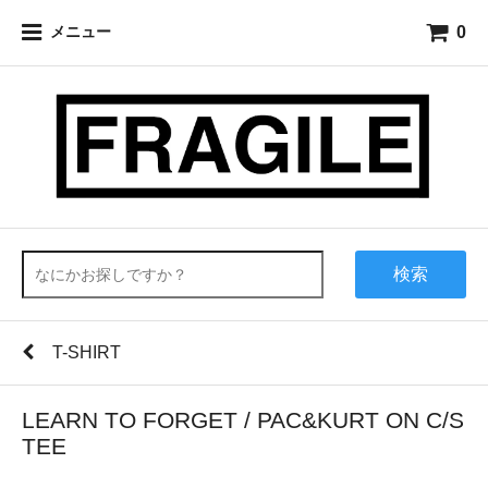
0
メニュー
検索
T-SHIRT
LEARN TO FORGET / PAC&KURT ON C/S
TEE