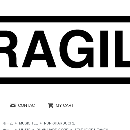
CONTACT
MY CART
ホーム
>
MUSIC TEE
>
PUNK/HARDCORE
ホーム
>
MUSIC
>
PUNK/HARD CORE
>
STATUE OF HEAVEN